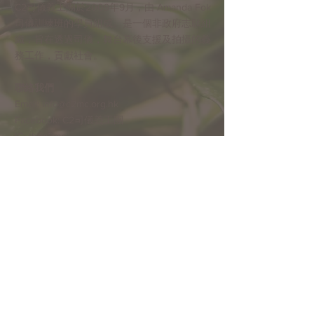
C2司儀義⼯團於2009年9⽉，由 Amanda Fok
司儀訓練班的學員組成。是⼀個非政府志願組
織，旨在透過司儀，舞台幕後支援及拍攝的義
務工作，貢獻社會。
​聯絡我們
Email:
info@c2mc.org.hk
​Facebook: C2司儀義工團
IG: thec2mc