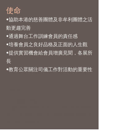
使命
•協助本港的慈善團體及非牟利團體之活
動更趨完善
•通過舞台工作訓練會員的責任感
•培養會員之良好品格及正面的人生觀
•提供實習機會給會員增廣⾒聞，各展所
長
•教育公眾關注司儀工作對活動的重要性
​C2簡介
C2司儀義⼯團於2009年9⽉，由 Amanda Fok
司儀訓練班的學員組成。是⼀個非政府志願組
織，旨在透過司儀，舞台幕後支援及拍攝的義
務工作，貢獻社會。
​聯絡我們