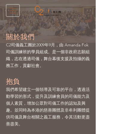
關於我們
C2司儀義工團於2009年9⽉，由 Amanda Fok
司儀訓練班的學員組成。是⼀個非政府志願組
織，志在透過司儀，舞台幕後支援及拍攝的義
務工作，貢獻社會。
抱負
我們希望建立⼀個領導及可靠的平台，透過活
動學習的形式，提升及訓練會員的司儀能力及
個人素質，增加公眾對司儀⼯作的認知及興
趣。並同時為本港的慈善團體及非牟利團體提
供司儀及舞台相關之義工服務，令其活動更盡
善盡美。