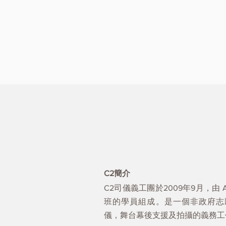
​C2簡介
C2司儀義⼯團於2009年9⽉，由 Am
班的學員組成。是⼀個非政府志
儀，舞台幕後支援及拍攝的義務工